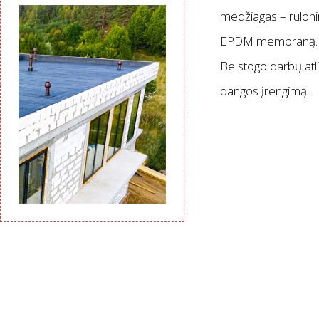
medžiagas – rulonin
EPDM membraną.
Be stogo darbų atli
dangos įrengimą.