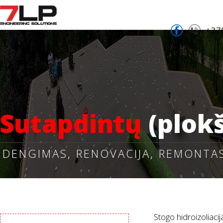
+37
Sutapdintų
(plokš
DENGIMAS, RENOVACIJA, REMONTA
Stogo hidroizoliacij