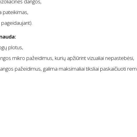
izoliacinės dangos,
a pateikimas,
 pageidaujant).
 nauda:
ogų plotus,
angos mikro pažeidimus, kurių apžiūrint vizualiai nepastebėsi,
dangos pažeidimus, galima maksimaliai tiksliai paskaičiuoti r