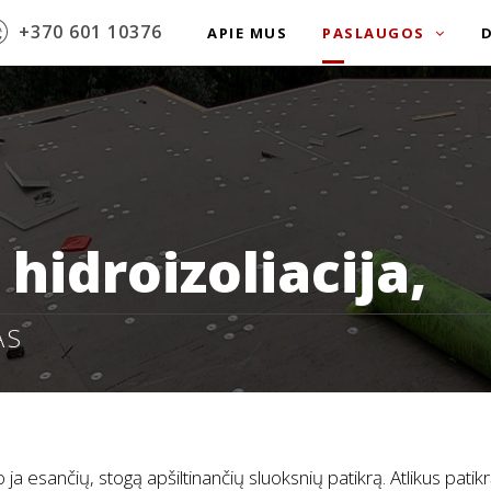
+370 601 10376
APIE MUS
PASLAUGOS
D
hidroizoliacija,
AS
o ja esančių, stogą apšiltinančių sluoksnių patikrą. Atlikus pat