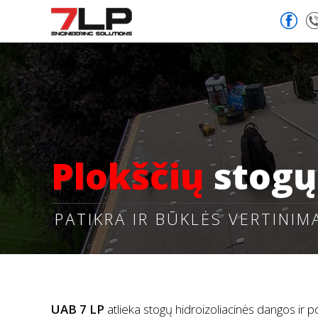
Plokščių
stogų 
PATIKRA IR BŪKLĖS VERTINIM
UAB 7 LP
atlieka stogų hidroizoliacinės dangos ir p