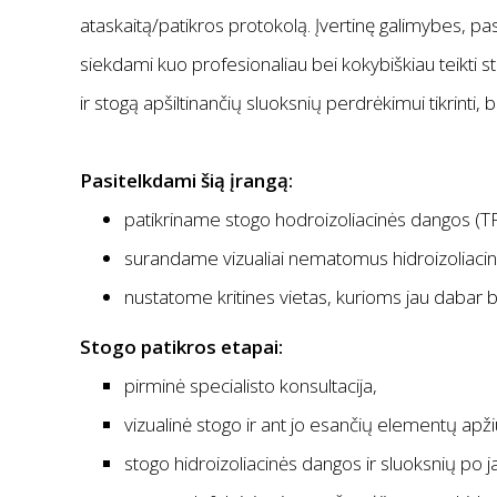
ataskaitą/patikros protokolą. Įvertinę galimybes, p
siekdami kuo profesionaliau bei kokybiškiau teikti 
ir stogą apšiltinančių sluoksnių perdrėkimui tikrinti,
Pasitelkdami šią įrangą:
patikriname stogo hodroizoliacinės dangos (
surandame vizualiai nematomus hidroizoliacin
nustatome kritines vietas, kurioms jau dabar 
Stogo patikros etapai:
pirminė specialisto konsultacija,
vizualinė stogo ir ant jo esančių elementų apži
stogo hidroizoliacinės dangos ir sluoksnių po ja