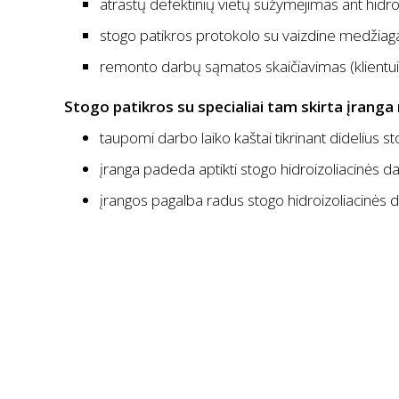
atrastų defektinių vietų sužymėjimas ant hidro
stogo patikros protokolo su vaizdine medžiag
remonto darbų sąmatos skaičiavimas (klientui
Stogo patikros su specialiai tam skirta įranga
taupomi darbo laiko kaštai tikrinant didelius st
įranga padeda aptikti stogo hidroizoliacinės d
įrangos pagalba radus stogo hidroizoliacinės 