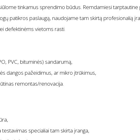
asiūlome tinkamus sprendimo būdus. Remdamiesi tarptautine pa
stogų patikros paslaugą, naudojame tam skirtą profesionalią į
 bei defektinėms vietoms rasti.
TPO, PVC, bituminės) sandarumą,
ės dangos pažeidimus, ar mikro įtrūkimus,
būtinas remontas/renovacija.
ūra,
 testavimas specialiai tam skirta įranga,