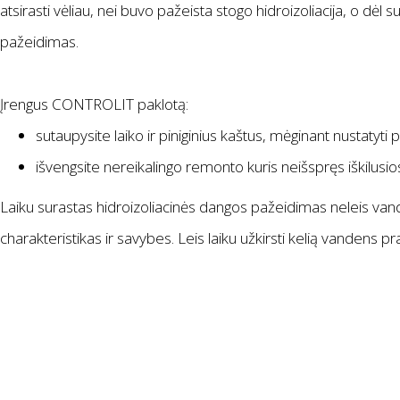
atsirasti vėliau, nei buvo pažeista stogo hidroizoliacija, o dėl s
pažeidimas.
Įrengus CONTROLIT paklotą:
sutaupysite laiko ir piniginius kaštus, mėginant nustatyti p
išvengsite nereikalingo remonto kuris neišspręs iškilus
Laiku surastas hidroizoliacinės dangos pažeidimas neleis vande
charakteristikas ir savybes. Leis laiku užkirsti kelią vandens p