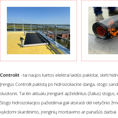
Controlit
- tai naujos kartos elektrai laidūs paklotai, skirti hidro
Įrengus Controlit paklotą po hidroizoliacine danga, stogo sanda
sluoksnis. Tai itin aktualu įrengiant apželdintus (žalius) stogus
Stogo hidroizoliacijos pažeidimai gali atsirasti dėl netyčinio žmo
vykdomi skardinimo, įrenginių montavimo ar panašūs darbai. P