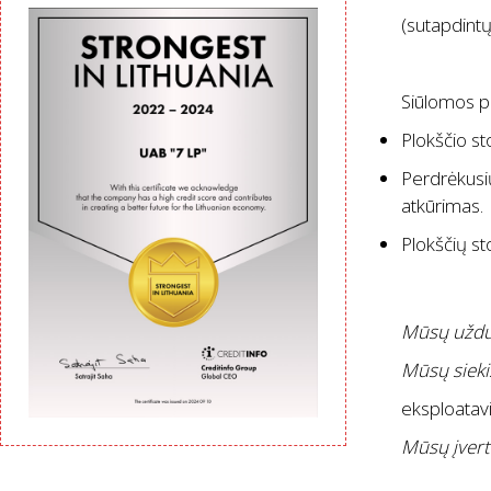
(sutapdintų
Siūlomos p
Plokščio sto
Perdrėkusių
atkūrimas.
Plokščių st
Mūsų uždu
Mūsų sieki
eksploatavi
Mūsų įvert