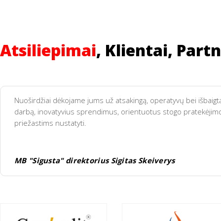
Atsiliepimai
, Klientai, Partn
Nuoširdžiai dėkojame jums už atsakingą, operatyvų bei išbaigt
darbą, inovatyvius sprendimus, orientuotus stogo pratekėjim
priežastims nustatyti.
MB "Sigusta" direktorius Sigitas Skeiverys