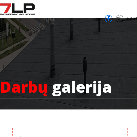
+37
Darbų
galerija