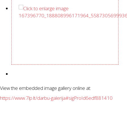
View the embedded image gallery online at:
https://www.7lp.lt/darbu-galerija#sigProId6edf881410